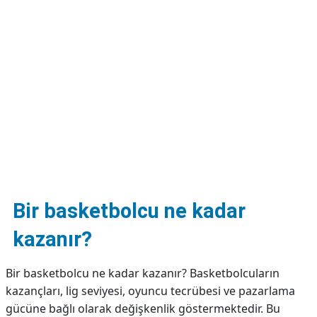
DİPLİNER
Bir basketbolcu ne kadar
kazanır?
Bir basketbolcu ne kadar kazanır? Basketbolcuların
kazançları, lig seviyesi, oyuncu tecrübesi ve pazarlama
gücüne bağlı olarak değişkenlik göstermektedir. Bu