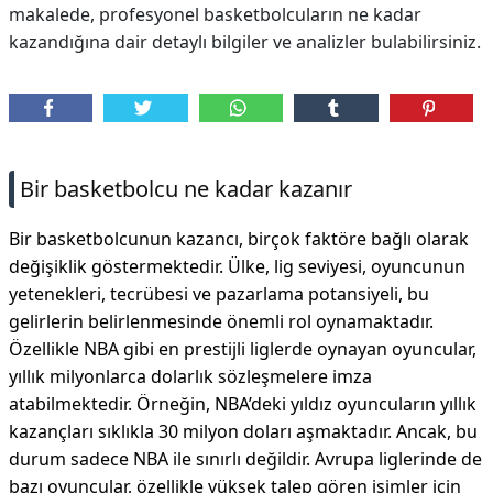
makalede, profesyonel basketbolcuların ne kadar
kazandığına dair detaylı bilgiler ve analizler bulabilirsiniz.
Bir basketbolcu ne kadar kazanır
Bir basketbolcunun kazancı, birçok faktöre bağlı olarak
değişiklik göstermektedir. Ülke, lig seviyesi, oyuncunun
yetenekleri, tecrübesi ve pazarlama potansiyeli, bu
gelirlerin belirlenmesinde önemli rol oynamaktadır.
Özellikle NBA gibi en prestijli liglerde oynayan oyuncular,
yıllık milyonlarca dolarlık sözleşmelere imza
atabilmektedir. Örneğin, NBA’deki yıldız oyuncuların yıllık
kazançları sıklıkla 30 milyon doları aşmaktadır. Ancak, bu
durum sadece NBA ile sınırlı değildir. Avrupa liglerinde de
bazı oyuncular, özellikle yüksek talep gören isimler için