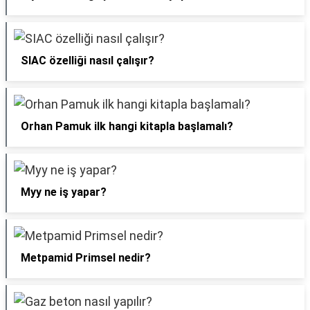
SIAC özelliği nasıl çalışır?
Orhan Pamuk ilk hangi kitapla başlamalı?
Myy ne iş yapar?
Metpamid Primsel nedir?