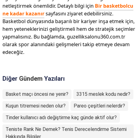
netleştirmek önemlidir. Detaylı bilgi için
Bir basketbolcu
ne kadar kazanır
sayfasını ziyaret edebilirsiniz.
Basketbol dünyasında başarılı bir kariyer inşa etmek için,
hem yeteneklerinizi geliştirmeli hem de stratejik seçimler
yapmalısınız. Bu bağlamda, guzelliksalonu360.com.tr
olarak spor alanındaki gelişmeleri takip etmeye devam
edeceğiz.
Diğer
Gündem
Yazıları
Basket maçı öncesi ne yenir?
3315 meslek kodu nedir?
Kuşun titremesi neden olur?
Pareo çeşitleri nelerdir?
Tinder kullanıcı adı değiştirme kaç günde aktif olur?
Teniste Rank Ne Demek? Tenis Derecelendirme Sistemi
Hakkında Bilgiler