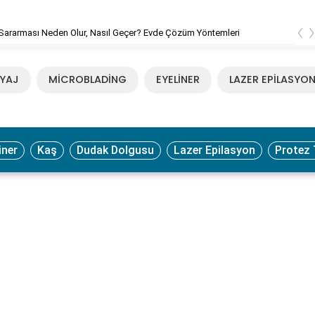
‹
Sararması Neden Olur, Nasıl Geçer? Evde Çözüm Yöntemleri
YAJ
MİCROBLADİNG
EYELİNER
LAZER EPİLASYO
iner
Kaş
Dudak Dolgusu
Lazer Epilasyon
Protez 