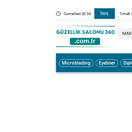
Yeni
, Ne İşe Yarar? Faydaları ve Kullanım Yöntemleri
Cumartesi 02:54
Tırnak 
MAK
Microblading
Eyeliner
Dipl