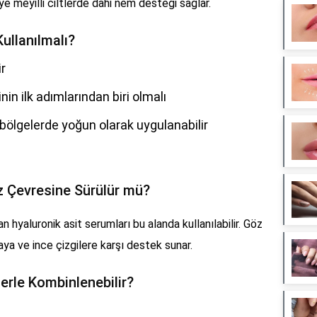
eye meyilli ciltlerde dahi nem desteği sağlar.
Kullanılmalı?
ir
in ilk adımlarından biri olmalı
 bölgelerde yoğun olarak uygulanabilir
z Çevresine Sürülür mü?
hyaluronik asit serumları bu alanda kullanılabilir. Göz
maya ve ince çizgilere karşı destek sunar.
lerle Kombinlenebilir?
)