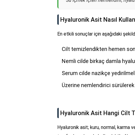
"Su içmek içten nemlendirir, hyaluro
Hyaluronik Asit Nasıl Kullanı
En etkili sonuçlar için aşağıdaki şekil
Cilt temizlendikten hemen so
Nemli cilde birkaç damla hyalu
Serum cilde nazikçe yedirilmel
Üzerine nemlendirici sürülere
Hyaluronik Asit Hangi Cilt T
Hyaluronik asit; kuru, normal, karma ve