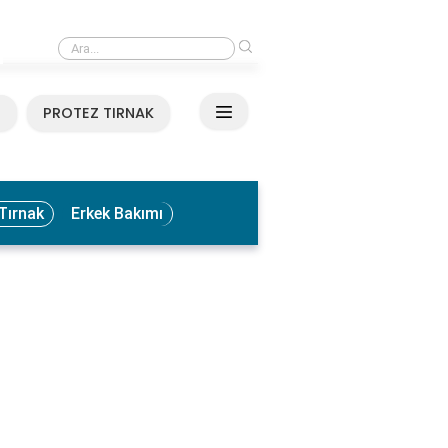
›
Medikal El ve Ayak Bakımı Nedir? Faydaları ve Uygulama Yöntemleri
N
PROTEZ TIRNAK
Tırnak
Erkek Bakımı