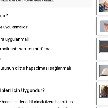
nik asit ise cildine nefes aldırır."
lır?
de uygulanmalıdır:
nra uygulanmalı
ronik asit serumu sürülmeli
i
k ürünün ciltte hapsolması sağlanmalı
ipleri İçin Uygundur?
 hassas ciltler dahil olmak üzere her cilt tipi