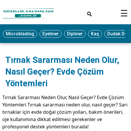
×
☰
MAKYAJ
Microblading
Eyeliner
Dipliner
Kaş
Dudak Dol
MİCROBLADİNG
EYELİNER
Tırnak Sararması Neden Olur,
LAZER
EPİLASYON
Nasıl Geçer? Evde Çözüm
PROTEZ
Yöntemleri
TIRNAK
PEELİNG
Tırnak Sararması Neden Olur, Nasıl Geçer? Evde Çözüm
Yöntemleri Tırnak sararması neden olur, nasıl geçer? Sarı
ERKEK
tırnaklar için evde doğal çözüm yolları, bakım önerileri,
BAKIMI
oje kullanımına dikkat edilmesi gerekenler ve
CİLT
profesyonel destek yöntemleri burada!
BAKIMI