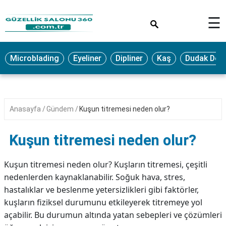
×
☰
MAKYAJ
Microblading
Eyeliner
Dipliner
Kaş
Dudak Dol
MİCROBLADİNG
EYELİNER
LAZER
Anasayfa
Gündem
Kuşun titremesi neden olur?
EPİLASYON
PROTEZ
Kuşun titremesi neden olur?
TIRNAK
PEELİNG
Kuşun titremesi neden olur? Kuşların titremesi, çeşitli
nedenlerden kaynaklanabilir. Soğuk hava, stres,
ERKEK
hastalıklar ve beslenme yetersizlikleri gibi faktörler,
BAKIMI
kuşların fiziksel durumunu etkileyerek titremeye yol
CİLT
açabilir. Bu durumun altında yatan sebepleri ve çözümleri
BAKIMI