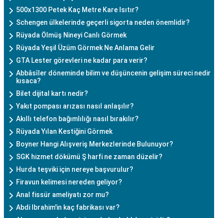
500x1300 Petek Kaç Metre Kare Isıtır?
Schengen ülkelerinde geçerli sigorta neden önemlidir?
Rüyada Ölmüş Nineyi Canlı Görmek
Rüyada Yeşil Üzüm Görmek Ne Anlama Gelir
GTA Lester görevleri ne kadar para verir?
Abbâsîler döneminde bilim ve düşüncenin gelişim süreci nedir
kısaca?
Bilet dijital kartı nedir?
Yakıt pompası arızası nasıl anlaşılır?
Akıllı telefon bağımlılığı nasıl bırakılır?
Rüyada Yılan Kestiğini Görmek
Boyner Hangi Alışveriş Merkezlerinde Bulunuyor?
SGK hizmet dökümü Ş harfi ne zaman düzelir?
Hurda teşviki için nereye başvurulur?
Firavun kelimesi nereden geliyor?
Anal fissür ameliyatı zor mu?
Abdi Ibrahim'in kaç fabrikası var?