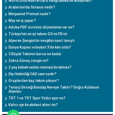
World Elite Mastercard hangi banka ile anlaşmalı?
Arabistan'da fistanın nedir?
Metpamid Primsel nedir?
Myy ne iş yapar?
Adobe PDF ücretsiz düzenleme var mı?
Türkiye'nin en iyi takımı GS mi FB mi
Alperen Şengün'ün sevgilisi nasıl tanıştı
Dünya Kupası voleybol 3'de kim oldu?
3 Büyük Takımın borcu ne kadar
Zehra Güneş zengin mi?
2 yaş bebek neden memeyi bırakmaz?
Diş Hekimliği CAD cam nedir?
Gruplardan kaç takım çıkıyor?
Tenisçi Dirseği Bandajı Nereye Takılır? Doğru Kullanım
Alanları
TRT 1 ve TRT Spor Yıldız aynı mı?
Kalıcı oje ile abdest alınır mı?