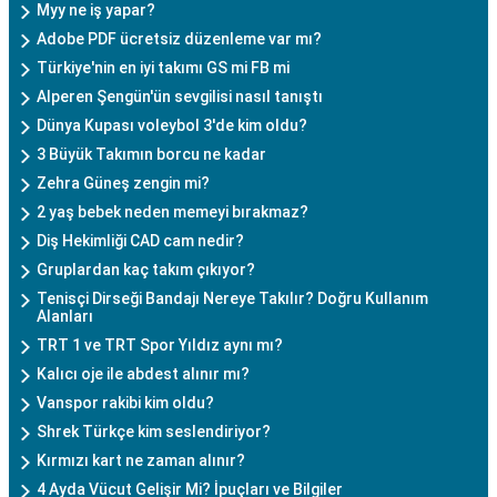
Myy ne iş yapar?
Adobe PDF ücretsiz düzenleme var mı?
Türkiye'nin en iyi takımı GS mi FB mi
Alperen Şengün'ün sevgilisi nasıl tanıştı
Dünya Kupası voleybol 3'de kim oldu?
3 Büyük Takımın borcu ne kadar
Zehra Güneş zengin mi?
2 yaş bebek neden memeyi bırakmaz?
Diş Hekimliği CAD cam nedir?
Gruplardan kaç takım çıkıyor?
Tenisçi Dirseği Bandajı Nereye Takılır? Doğru Kullanım
Alanları
TRT 1 ve TRT Spor Yıldız aynı mı?
Kalıcı oje ile abdest alınır mı?
Vanspor rakibi kim oldu?
Shrek Türkçe kim seslendiriyor?
Kırmızı kart ne zaman alınır?
4 Ayda Vücut Gelişir Mi? İpuçları ve Bilgiler