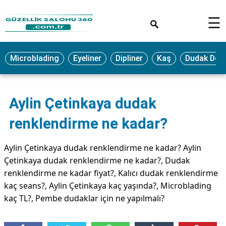
×
☰
MAKYAJ
Microblading
Eyeliner
Dipliner
Kaş
Dudak Dol
MİCROBLADİNG
EYELİNER
Aylin Çetinkaya dudak
LAZER
EPİLASYON
renklendirme ne kadar?
PROTEZ
TIRNAK
Aylin Çetinkaya dudak renklendirme ne kadar? Aylin
Çetinkaya dudak renklendirme ne kadar?, Dudak
PEELİNG
renklendirme ne kadar fiyat?, Kalıcı dudak renklendirme
ERKEK
kaç seans?, Aylin Çetinkaya kaç yaşında?, Microblading
BAKIMI
kaç TL?, Pembe dudaklar için ne yapılmalı?
CİLT
BAKIMI