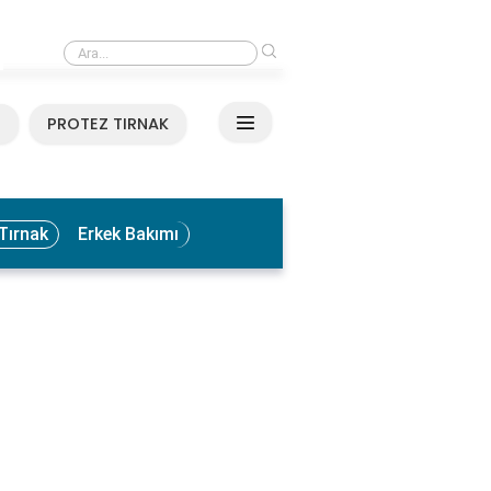
›
Medikal El ve Ayak Bakımı Nedir? Faydaları ve Uygulama Yöntemleri
N
PROTEZ TIRNAK
Tırnak
Erkek Bakımı