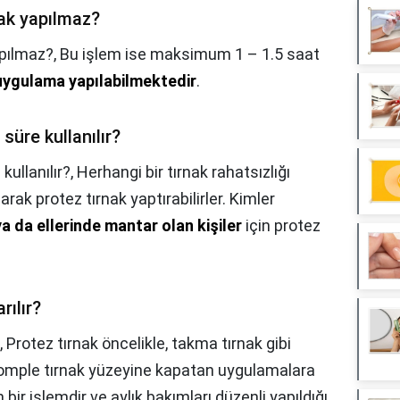
nak yapılmaz?
apılmaz?,
Bu işlem ise maksimum 1 – 1.5 saat
uygulama yapılabilmektedir
.
süre kullanılır?
kullanılır?,
Herhangi bir tırnak rahatsızlığı
arak protez tırnak yaptırabilirler. Kimler
a da ellerinde mantar olan kişiler
için protez
rılır?
,
Protez tırnak öncelikle, takma tırnak gibi
 komple tırnak yüzeyine kapatan uygulamalara
ir işlemdir ve aylık bakımları düzenli yapıldığı