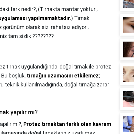
ndaki fark nedir?,
(Tırnakta mantar yoktur ,
k uygulaması yapılmamaktadır
.) Tırnak
ız görünüm olarak sizi rahatsız ediyor ,
miz tam sizlik ????????
ez tırnak uygulandığında, doğal tırnak ile protez
. Bu boşluk,
tırnağın uzamasını etkilemez
;
teknik kullanılmadığında, doğal tırnağa zarar
nak yapılır mı?
pılır mı?,
Protez tırnaktan farklı olan kavram
ulamasında doğal tırnaklarınız uzatılmaz.