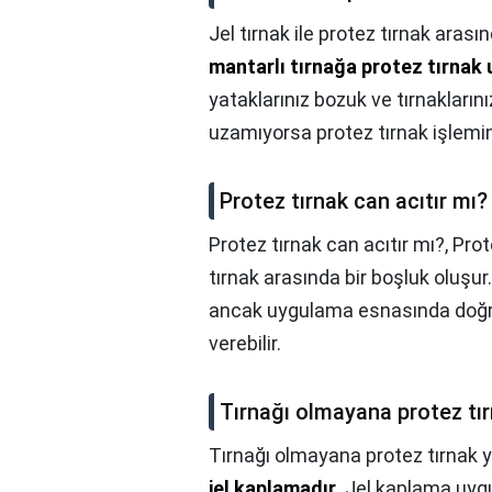
Jel tırnak ile protez tırnak arası
mantarlı tırnağa protez tırna
yataklarınız bozuk ve tırnakların
uzamıyorsa protez tırnak işlemi
Protez tırnak can acıtır mı?
Protez tırnak can acıtır mı?,
Prot
tırnak arasında bir boşluk oluşur
ancak uygulama esnasında doğru 
verebilir.
Tırnağı olmayana protez tır
Tırnağı olmayana protez tırnak ya
jel kaplamadır
. Jel kaplama uyg