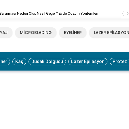
‹
Sararması Neden Olur, Nasıl Geçer? Evde Çözüm Yöntemleri
YAJ
MİCROBLADİNG
EYELİNER
LAZER EPİLASYO
iner
Kaş
Dudak Dolgusu
Lazer Epilasyon
Protez 