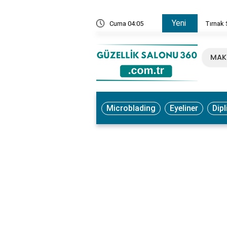
Yeni
, Ne İşe Yarar? Faydaları ve Kullanım Yöntemleri
Cuma 04:05
Tırnak 
MAK
Microblading
Eyeliner
Dipl