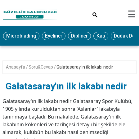
×
☰
MAKYAJ
Microblading
Eyeliner
Dipliner
Kaş
Dudak Dol
MİCROBLADİNG
EYELİNER
LAZER
Anasayfa
Soru&Cevap
Galatasaray'ın ilk lakabı nedir
EPİLASYON
PROTEZ
Galatasaray'ın ilk lakabı nedir
TIRNAK
PEELİNG
Galatasaray'ın ilk lakabı nedir Galatasaray Spor Kulübü,
1905 yılında kurulduktan sonra 'Aslanlar' lakabıyla
ERKEK
tanınmaya başladı. Bu makalede, Galatasaray'ın ilk
BAKIMI
lakabının kökenleri ve tarihçesi detaylı bir şekilde ele
CİLT
alınarak, kulübün bu lakabı nasıl benimsediği
BAKIMI