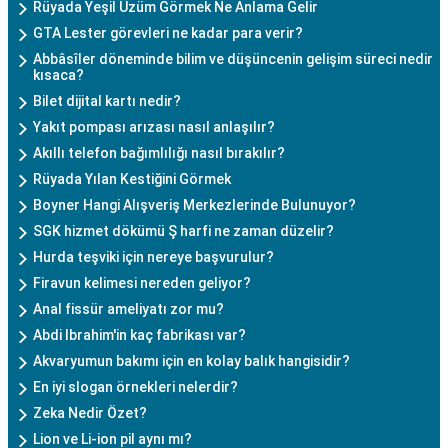
Rüyada Yeşil Üzüm Görmek Ne Anlama Gelir
GTA Lester görevleri ne kadar para verir?
Abbâsîler döneminde bilim ve düşüncenin gelişim süreci nedir
kısaca?
Bilet dijital kartı nedir?
Yakıt pompası arızası nasıl anlaşılır?
Akıllı telefon bağımlılığı nasıl bırakılır?
Rüyada Yılan Kestiğini Görmek
Boyner Hangi Alışveriş Merkezlerinde Bulunuyor?
SGK hizmet dökümü Ş harfi ne zaman düzelir?
Hurda teşviki için nereye başvurulur?
Firavun kelimesi nereden geliyor?
Anal fissür ameliyatı zor mu?
Abdi Ibrahim'in kaç fabrikası var?
Akvaryumun bakımı için en kolay balık hangisidir?
En iyi slogan örnekleri nelerdir?
Zeka Nedir Özet?
Lion ve Li-ion pil aynı mı?