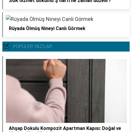
SGK hizmet dökümü Ş harfi ne zaman düzelir?
Rüyada Ölmüş Nineyi Canlı Görmek
POPÜLER YAZILAR
Ahşap Dokulu Kompozit Apartman Kapısı: Doğal ve