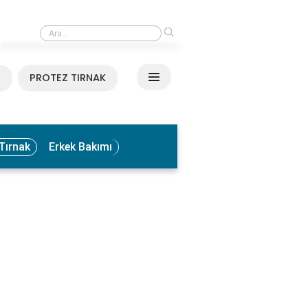
›
Medikal El ve Ayak Bakımı Nedir? Faydaları ve Uygulama Yöntemleri
N
PROTEZ TIRNAK
Tırnak
Erkek Bakımı