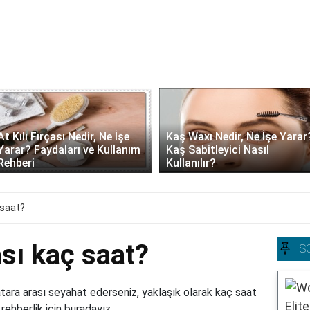
At Kılı Fırçası Nedir, Ne İşe
Kaş Waxı Nedir, Ne İşe Yarar
Yarar? Faydaları ve Kullanım
Kaş Sabitleyici Nasıl
Rehberi
Kullanılır?
 saat?
sı kaç saat?
S
tara arası seyahat ederseniz, yaklaşık olarak kaç saat
 rehberlik için buradayız.