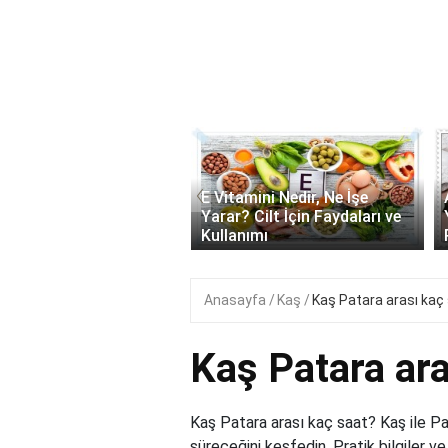
‹
onik Asit Nedir, Ne İşe
E Vitamini Nedir, Ne İşe
 Cilt İçin Faydaları ve
Yarar? Cilt İçin Faydaları ve
ımı..
Kullanımı
Anasayfa
Kaş
Kaş Patara arası kaç
Kaş Patara ara
Kaş Patara arası kaç saat? Kaş ile Pa
süreceğini keşfedin. Pratik bilgiler ve