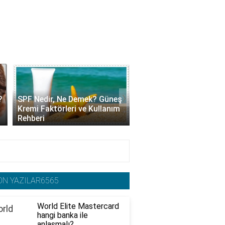
›
?
SPF Nedir, Ne Demek? Güneş
Kolajen Krem Nedir, Ne 
Kremi Faktörleri ve Kullanım
Yarar? Faydaları ve Ku
Rehberi
Yöntemleri
ON YAZILAR6565
World Elite Mastercard
hangi banka ile
anlaşmalı?