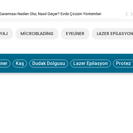
‹
Sararması Neden Olur, Nasıl Geçer? Evde Çözüm Yöntemleri
YAJ
MİCROBLADİNG
EYELİNER
LAZER EPİLASYO
iner
Kaş
Dudak Dolgusu
Lazer Epilasyon
Protez 