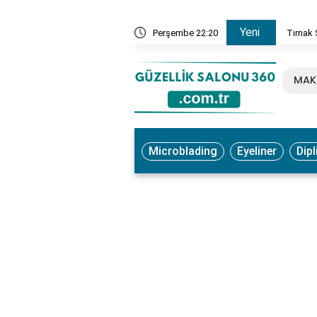
Yeni
, Ne İşe Yarar? Faydaları ve Kullanım Yöntemleri
Perşembe 22:20
Tırnak 
MAK
Microblading
Eyeliner
Dipl