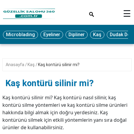
×
☰
MAKYAJ
Microblading
Eyeliner
Dipliner
Kaş
Dudak Dol
MİCROBLADİNG
EYELİNER
LAZER
Anasayfa
Kaş
Kaş kontürü silinir mi?
EPİLASYON
PROTEZ
Kaş kontürü silinir mi?
TIRNAK
PEELİNG
Kaş kontürü silinir mi? Kaş kontürü nasıl silinir, kaş
kontürü silme yöntemleri ve kaş kontürü silme ürünleri
ERKEK
hakkında bilgi almak için doğru yerdesiniz. Kaş
BAKIMI
kontürünü silmek için etkili yöntemlerin yanı sıra doğal
CİLT
ürünler de kullanabilirsiniz.
BAKIMI