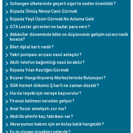
Schengen ülkelerinde geçerli sigorta neden önemlidir?
Rüyada Ölmüş Nineyi Canlı Görmek
Rüyada Yeşil Üzüm Görmek Ne Anlama Gelir
GTA Lester görevleri ne kadar para verir?
Abbâsîler döneminde bilim ve düşüncenin gelişim süreci nedir
kısaca?
Bilet dijital kartı nedir?
Yakıt pompası arızası nasıl anlaşılır?
Akıllı telefon bağımlılığı nasıl bırakılır?
Rüyada Yılan Kestiğini Görmek
Boyner Hangi Alışveriş Merkezlerinde Bulunuyor?
SGK hizmet dökümü Ş harfi ne zaman düzelir?
Hurda teşviki için nereye başvurulur?
Firavun kelimesi nereden geliyor?
Anal fissür ameliyatı zor mu?
Abdi Ibrahim'in kaç fabrikası var?
Akvaryumun bakımı için en kolay balık hangisidir?
En iyi slogan örnekleri nelerdir?