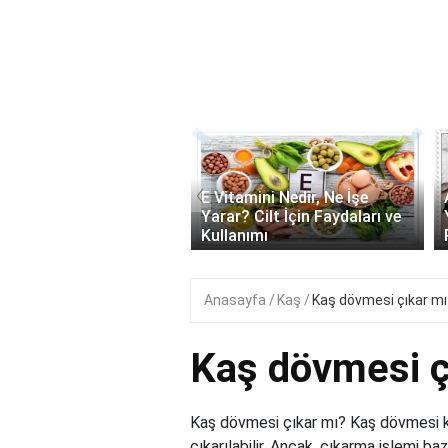
‹
onik Asit Nedir, Ne İşe
E Vitamini Nedir, Ne İşe
 Cilt İçin Faydaları ve
Yarar? Cilt İçin Faydaları ve
ımı..
Kullanımı
Anasayfa
Kaş
Kaş dövmesi çıkar mı
Kaş dövmesi ç
Kaş dövmesi çıkar mı? Kaş dövmesi kal
çıkarılabilir. Ancak, çıkarma işlemi b