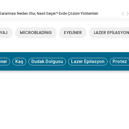
‹
Sararması Neden Olur, Nasıl Geçer? Evde Çözüm Yöntemleri
YAJ
MİCROBLADİNG
EYELİNER
LAZER EPİLASYO
iner
Kaş
Dudak Dolgusu
Lazer Epilasyon
Protez 