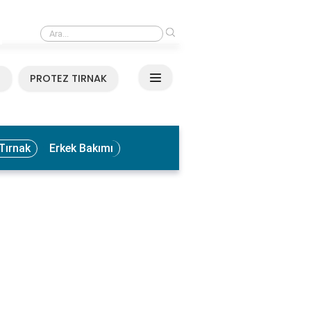
›
Medikal El ve Ayak Bakımı Nedir? Faydaları ve Uygulama Yöntemleri
N
PROTEZ TIRNAK
Tırnak
Erkek Bakımı