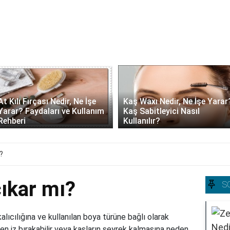
At Kılı Fırçası Nedir, Ne İşe
Kaş Waxı Nedir, Ne İşe Yarar
Yarar? Faydaları ve Kullanım
Kaş Sabitleyici Nasıl
Rehberi
Kullanılır?
?
ıkar mı?
S
ıcılığına ve kullanılan boya türüne bağlı olarak
azen iz bırakabilir veya kaşların seyrek kalmasına neden