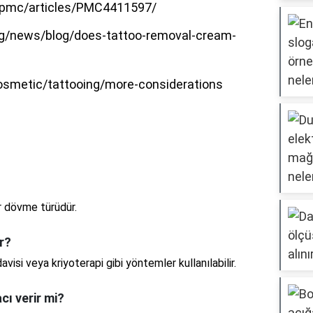
v/pmc/articles/PMC4411597/
rg/news/blog/does-tattoo-removal-cream-
osmetic/tattooing/more-considerations
ir dövme türüdür.
ir?
visi veya kriyoterapi gibi yöntemler kullanılabilir.
cı verir mi?