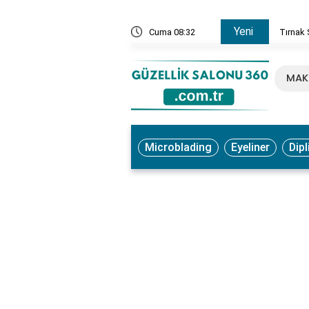
Yeni
, Ne İşe Yarar? Faydaları ve Kullanım Yöntemleri
Cuma 08:32
Tırnak 
MAK
Microblading
Eyeliner
Dipl