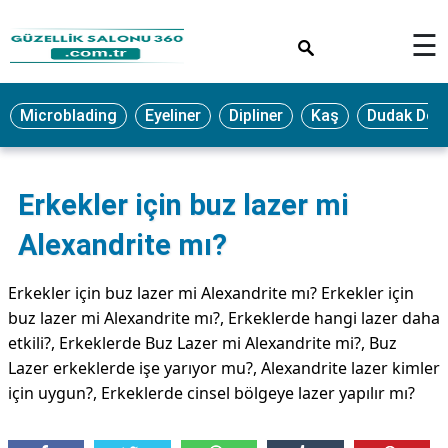
×
☰
MAKYAJ
Microblading
Eyeliner
Dipliner
Kaş
Dudak Dol
MİCROBLADİNG
EYELİNER
Erkekler için buz lazer mi
LAZER
EPİLASYON
Alexandrite mı?
PROTEZ
TIRNAK
Erkekler için buz lazer mi Alexandrite mı? Erkekler için
buz lazer mi Alexandrite mı?, Erkeklerde hangi lazer daha
PEELİNG
etkili?, Erkeklerde Buz Lazer mi Alexandrite mi?, Buz
ERKEK
Lazer erkeklerde işe yarıyor mu?, Alexandrite lazer kimler
BAKIMI
için uygun?, Erkeklerde cinsel bölgeye lazer yapılır mı?
CİLT
BAKIMI