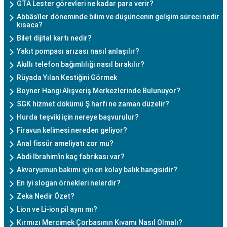
GTA Lester görevleri ne kadar para verir?
Abbâsîler döneminde bilim ve düşüncenin gelişim süreci nedir
kısaca?
Bilet dijital kartı nedir?
Yakıt pompası arızası nasıl anlaşılır?
Akıllı telefon bağımlılığı nasıl bırakılır?
Rüyada Yılan Kestiğini Görmek
Boyner Hangi Alışveriş Merkezlerinde Bulunuyor?
SGK hizmet dökümü Ş harfi ne zaman düzelir?
Hurda teşviki için nereye başvurulur?
Firavun kelimesi nereden geliyor?
Anal fissür ameliyatı zor mu?
Abdi Ibrahim'in kaç fabrikası var?
Akvaryumun bakımı için en kolay balık hangisidir?
En iyi slogan örnekleri nelerdir?
Zeka Nedir Özet?
Lion ve Li-ion pil aynı mı?
Kırmızı Mercimek Çorbasının Kıvamı Nasıl Olmalı?