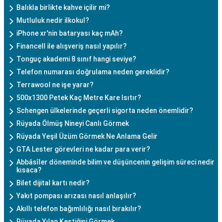
Balıkla birlikte kahve içilir mi?
Mutluluk nedir ilkokul?
iPhone xr'nin bataryası kaç mAh?
Financell ile alışveriş nasıl yapılır?
Tonguç akademi 8 sınıf hangi seviye?
Telefon numarası doğrulama neden gereklidir?
Terrawool ne işe yarar?
500x1300 Petek Kaç Metre Kare Isıtır?
Schengen ülkelerinde geçerli sigorta neden önemlidir?
Rüyada Ölmüş Nineyi Canlı Görmek
Rüyada Yeşil Üzüm Görmek Ne Anlama Gelir
GTA Lester görevleri ne kadar para verir?
Abbâsîler döneminde bilim ve düşüncenin gelişim süreci nedir
kısaca?
Bilet dijital kartı nedir?
Yakıt pompası arızası nasıl anlaşılır?
Akıllı telefon bağımlılığı nasıl bırakılır?
Rüyada Yılan Kestiğini Görmek