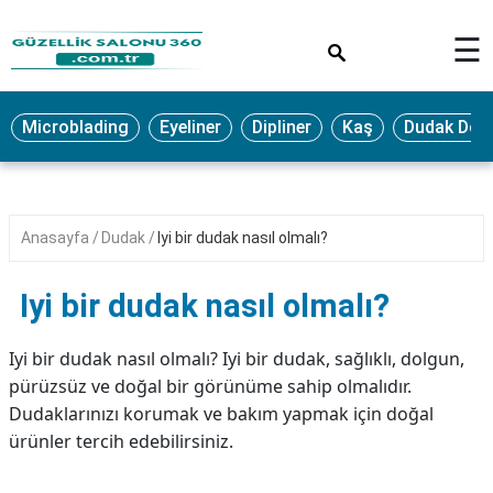
×
☰
MAKYAJ
Microblading
Eyeliner
Dipliner
Kaş
Dudak Dol
MİCROBLADİNG
EYELİNER
LAZER
Anasayfa
Dudak
Iyi bir dudak nasıl olmalı?
EPİLASYON
PROTEZ
Iyi bir dudak nasıl olmalı?
TIRNAK
PEELİNG
Iyi bir dudak nasıl olmalı? Iyi bir dudak, sağlıklı, dolgun,
pürüzsüz ve doğal bir görünüme sahip olmalıdır.
ERKEK
Dudaklarınızı korumak ve bakım yapmak için doğal
BAKIMI
ürünler tercih edebilirsiniz.
CİLT
BAKIMI