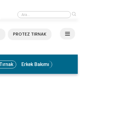
›
Medikal El ve Ayak Bakımı Nedir? Faydaları ve Uygulama Yöntemleri
N
PROTEZ TIRNAK
Tırnak
Erkek Bakımı