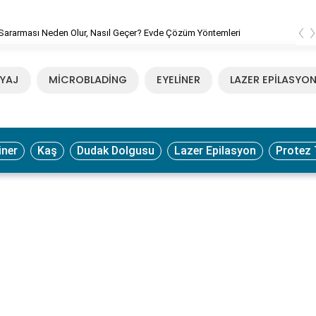
‹
Sararması Neden Olur, Nasıl Geçer? Evde Çözüm Yöntemleri
YAJ
MİCROBLADİNG
EYELİNER
LAZER EPİLASYO
iner
Kaş
Dudak Dolgusu
Lazer Epilasyon
Protez 