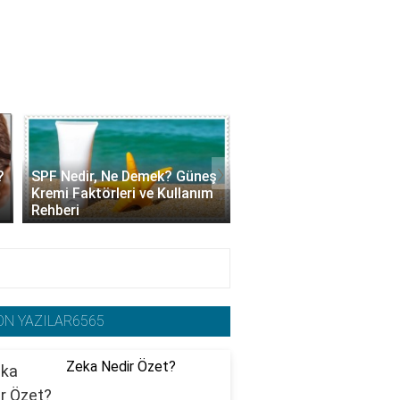
›
?
SPF Nedir, Ne Demek? Güneş
Kolajen Krem Nedir, Ne 
Kremi Faktörleri ve Kullanım
Yarar? Faydaları ve Ku
Rehberi
Yöntemleri
ON YAZILAR6565
Zeka Nedir Özet?