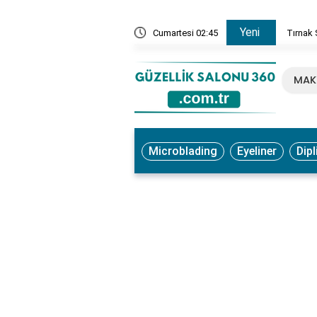
Yeni
, Ne İşe Yarar? Faydaları ve Kullanım Yöntemleri
Cumartesi 02:45
Tırnak 
MAK
Microblading
Eyeliner
Dipl