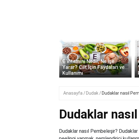
‹
onik Asit Nedir, Ne İşe
E Vitamini Nedir, Ne İşe
 Cilt İçin Faydaları ve
Yarar? Cilt İçin Faydaları ve
ımı..
Kullanımı
Anasayfa
Dudak
Dudaklar nasıl Pem
Dudaklar nası
Dudaklar nasıl Pembeleşir? Dudakla
peelingi yapmak, nemlendirici kullan