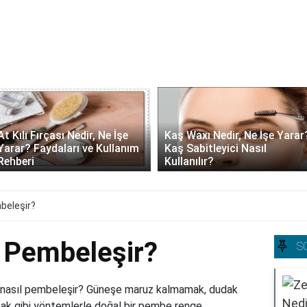
At Kılı Fırçası Nedir, Ne İşe
Kaş Waxı Nedir, Ne İşe Yarar
Yarar? Faydaları ve Kullanım
Kaş Sabitleyici Nasıl
Rehberi
Kullanılır?
beleşir?
l Pembeleşir?
S
r nasıl pembeleşir? Güneşe maruz kalmamak, dudak
mak gibi yöntemlerle doğal bir pembe renge