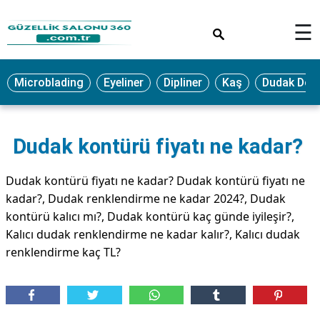
×
☰
MAKYAJ
Microblading
Eyeliner
Dipliner
Kaş
Dudak Dol
MİCROBLADİNG
EYELİNER
Dudak kontürü fiyatı ne kadar?
LAZER
EPİLASYON
Dudak kontürü fiyatı ne kadar? Dudak kontürü fiyatı ne
PROTEZ
kadar?, Dudak renklendirme ne kadar 2024?, Dudak
TIRNAK
kontürü kalıcı mı?, Dudak kontürü kaç günde iyileşir?,
PEELİNG
Kalıcı dudak renklendirme ne kadar kalır?, Kalıcı dudak
renklendirme kaç TL?
ERKEK
BAKIMI
CİLT
BAKIMI