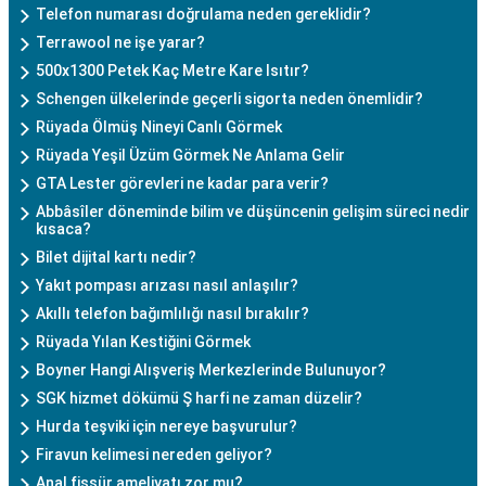
Telefon numarası doğrulama neden gereklidir?
Terrawool ne işe yarar?
500x1300 Petek Kaç Metre Kare Isıtır?
Schengen ülkelerinde geçerli sigorta neden önemlidir?
Rüyada Ölmüş Nineyi Canlı Görmek
Rüyada Yeşil Üzüm Görmek Ne Anlama Gelir
GTA Lester görevleri ne kadar para verir?
Abbâsîler döneminde bilim ve düşüncenin gelişim süreci nedir
kısaca?
Bilet dijital kartı nedir?
Yakıt pompası arızası nasıl anlaşılır?
Akıllı telefon bağımlılığı nasıl bırakılır?
Rüyada Yılan Kestiğini Görmek
Boyner Hangi Alışveriş Merkezlerinde Bulunuyor?
SGK hizmet dökümü Ş harfi ne zaman düzelir?
Hurda teşviki için nereye başvurulur?
Firavun kelimesi nereden geliyor?
Anal fissür ameliyatı zor mu?