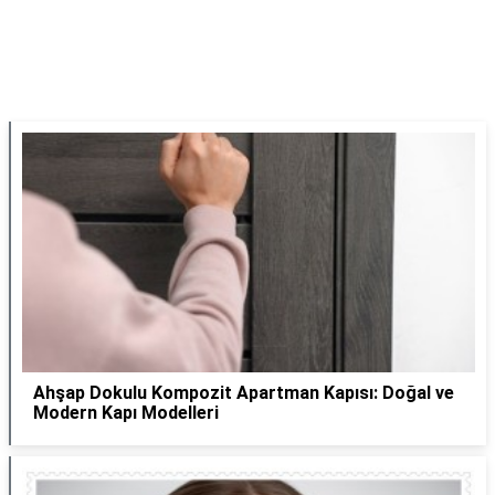
Ahşap Dokulu Kompozit Apartman Kapısı: Doğal ve
Modern Kapı Modelleri