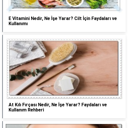
E Vitamini Nedir, Ne İşe Yarar? Cilt İçin Faydaları ve
Kullanımı
At Kılı Fırçası Nedir, Ne İşe Yarar? Faydaları ve
Kullanım Rehberi