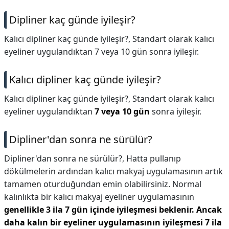
Dipliner kaç günde iyileşir?
DİPLİNER
Kalıcı dipliner kaç günde iyileşir?, Standart olarak kalıcı
eyeliner uygulandıktan 7 veya 10 gün sonra iyileşir.
Kalıcı dipliner kaç günde iyileşir?
Kalıcı dipliner kaç günde iyileşir?,
Standart olarak kalıcı
eyeliner uygulandıktan
7 veya 10 gün
sonra iyileşir.
Dipliner'dan sonra ne sürülür?
Dipliner'dan sonra ne sürülür?,
Hatta pullanıp
dökülmelerin ardından kalıcı makyaj uygulamasının artık
tamamen oturduğundan emin olabilirsiniz. Normal
kalınlıkta bir kalıcı makyaj eyeliner uygulamasının
genellikle 3 ila 7 gün içinde iyileşmesi beklenir.
Ancak
daha kalın bir eyeliner uygulamasının iyileşmesi 7 ila