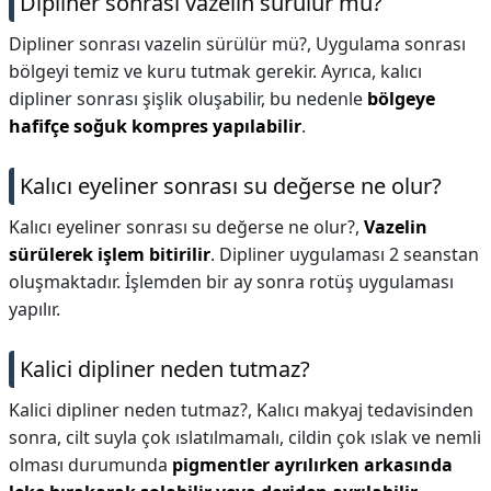
Dipliner sonrası vazelin sürülür mü?
Dipliner sonrası vazelin sürülür mü?,
Uygulama sonrası
bölgeyi temiz ve kuru tutmak gerekir. Ayrıca, kalıcı
dipliner sonrası şişlik oluşabilir, bu nedenle
bölgeye
hafifçe soğuk kompres yapılabilir
.
Kalıcı eyeliner sonrası su değerse ne olur?
Kalıcı eyeliner sonrası su değerse ne olur?,
Vazelin
sürülerek işlem bitirilir
. Dipliner uygulaması 2 seanstan
oluşmaktadır. İşlemden bir ay sonra rotüş uygulaması
yapılır.
Kalici dipliner neden tutmaz?
Kalici dipliner neden tutmaz?,
Kalıcı makyaj tedavisinden
sonra, cilt suyla çok ıslatılmamalı, cildin çok ıslak ve nemli
olması durumunda
pigmentler ayrılırken arkasında