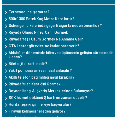
Terrawool ne işe yarar?
500x1300 Petek Kaç Metre Kare Isıtır?
Schengen ülkelerinde geçerli sigorta neden önemlidir?
Rüyada Ölmüş Nineyi Canlı Görmek
Rüyada Yeşil Üzüm Görmek Ne Anlama Gelir
GTA Lester görevleri ne kadar para verir?
Abbâsîler döneminde bilim ve düşüncenin gelişim süreci nedir
kısaca?
Bilet dijital kartı nedir?
Yakıt pompası arızası nasıl anlaşılır?
Akıllı telefon bağımlılığı nasıl bırakılır?
Rüyada Yılan Kestiğini Görmek
Boyner Hangi Alışveriş Merkezlerinde Bulunuyor?
SGK hizmet dökümü Ş harfi ne zaman düzelir?
Hurda teşviki için nereye başvurulur?
Firavun kelimesi nereden geliyor?