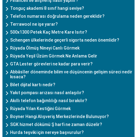
Financell ile alışveriş nasıl yapılır?
Tonguç akademi 8 sınıf hangi seviye?
Telefon numarası doğrulama neden gereklidir?
Terrawool ne işe yarar?
500x1300 Petek Kaç Metre Kare Isıtır?
Schengen ülkelerinde geçerli sigorta neden önemlidir?
Rüyada Ölmüş Nineyi Canlı Görmek
Rüyada Yeşil Üzüm Görmek Ne Anlama Gelir
GTA Lester görevleri ne kadar para verir?
Abbâsîler döneminde bilim ve düşüncenin gelişim süreci nedir
kısaca?
Bilet dijital kartı nedir?
Yakıt pompası arızası nasıl anlaşılır?
Akıllı telefon bağımlılığı nasıl bırakılır?
Rüyada Yılan Kestiğini Görmek
Boyner Hangi Alışveriş Merkezlerinde Bulunuyor?
SGK hizmet dökümü Ş harfi ne zaman düzelir?
Hurda teşviki için nereye başvurulur?