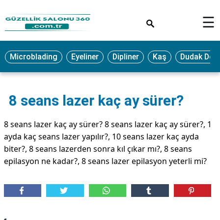
×
☰
MAKYAJ
Microblading
Eyeliner
Dipliner
Kaş
Dudak Dol
MİCROBLADİNG
EYELİNER
8 seans lazer kaç ay sürer?
LAZER
EPİLASYON
8 seans lazer kaç ay sürer? 8 seans lazer kaç ay sürer?, 1
PROTEZ
ayda kaç seans lazer yapılır?, 10 seans lazer kaç ayda
TIRNAK
biter?, 8 seans lazerden sonra kıl çıkar mı?, 8 seans
PEELİNG
epilasyon ne kadar?, 8 seans lazer epilasyon yeterli mi?
ERKEK
BAKIMI
CİLT
BAKIMI