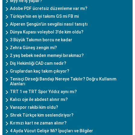
Myy ne iş yapar?
Adobe PDF ücretsiz düzenleme var mı?
Türkiye'nin en iyi takımı GS mi FB mi
Alperen Şengün'ün sevgilisi nasıl tanıştı
Dünya Kupası voleybol 3'de kim oldu?
3 Büyük Takımın borcu ne kadar
Zehra Güneş zengin mi?
2 yaş bebek neden memeyi bırakmaz?
Diş Hekimliği CAD cam nedir?
Gruplardan kaç takım çıkıyor?
Tenisçi Dirseği Bandajı Nereye Takılır? Doğru Kullanım
Alanları
TRT 1 ve TRT Spor Yıldız aynı mı?
Kalıcı oje ile abdest alınır mı?
Vanspor rakibi kim oldu?
Shrek Türkçe kim seslendiriyor?
Kırmızı kart ne zaman alınır?
4 Ayda Vücut Gelişir Mi? İpuçları ve Bilgiler