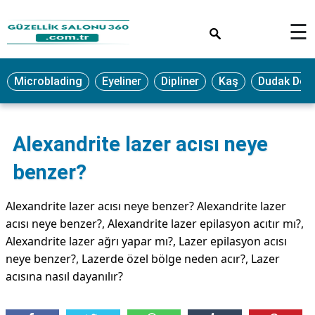
×
☰
MAKYAJ
Microblading
Eyeliner
Dipliner
Kaş
Dudak Dol
MİCROBLADİNG
EYELİNER
Alexandrite lazer acısı neye
LAZER
EPİLASYON
benzer?
PROTEZ
TIRNAK
Alexandrite lazer acısı neye benzer? Alexandrite lazer
acısı neye benzer?, Alexandrite lazer epilasyon acıtır mı?,
PEELİNG
Alexandrite lazer ağrı yapar mı?, Lazer epilasyon acısı
ERKEK
neye benzer?, Lazerde özel bölge neden acır?, Lazer
BAKIMI
acısına nasıl dayanılır?
CİLT
BAKIMI