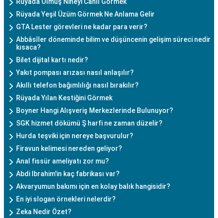
Rüyada Ölmüş Nineyi Canlı Görmek
Rüyada Yeşil Üzüm Görmek Ne Anlama Gelir
GTA Lester görevleri ne kadar para verir?
Abbâsîler döneminde bilim ve düşüncenin gelişim süreci nedir
kısaca?
Bilet dijital kartı nedir?
Yakıt pompası arızası nasıl anlaşılır?
Akıllı telefon bağımlılığı nasıl bırakılır?
Rüyada Yılan Kestiğini Görmek
Boyner Hangi Alışveriş Merkezlerinde Bulunuyor?
SGK hizmet dökümü Ş harfi ne zaman düzelir?
Hurda teşviki için nereye başvurulur?
Firavun kelimesi nereden geliyor?
Anal fissür ameliyatı zor mu?
Abdi Ibrahim'in kaç fabrikası var?
Akvaryumun bakımı için en kolay balık hangisidir?
En iyi slogan örnekleri nelerdir?
Zeka Nedir Özet?