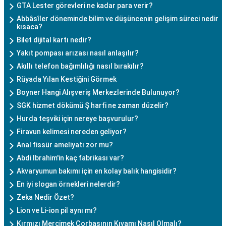
GTA Lester görevleri ne kadar para verir?
Abbâsîler döneminde bilim ve düşüncenin gelişim süreci nedir
kısaca?
Bilet dijital kartı nedir?
Yakıt pompası arızası nasıl anlaşılır?
Akıllı telefon bağımlılığı nasıl bırakılır?
Rüyada Yılan Kestiğini Görmek
Boyner Hangi Alışveriş Merkezlerinde Bulunuyor?
SGK hizmet dökümü Ş harfi ne zaman düzelir?
Hurda teşviki için nereye başvurulur?
Firavun kelimesi nereden geliyor?
Anal fissür ameliyatı zor mu?
Abdi Ibrahim'in kaç fabrikası var?
Akvaryumun bakımı için en kolay balık hangisidir?
En iyi slogan örnekleri nelerdir?
Zeka Nedir Özet?
Lion ve Li-ion pil aynı mı?
Kırmızı Mercimek Çorbasının Kıvamı Nasıl Olmalı?