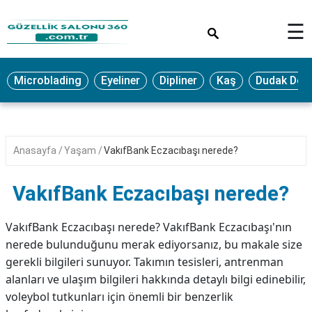
×
☰
MAKYAJ
Microblading
Eyeliner
Dipliner
Kaş
Dudak Dol
MİCROBLADİNG
EYELİNER
LAZER
Anasayfa
Yaşam
VakıfBank Eczacıbaşı nerede?
EPİLASYON
PROTEZ
VakıfBank Eczacıbaşı nerede?
TIRNAK
PEELİNG
VakıfBank Eczacıbaşı nerede? VakıfBank Eczacıbaşı'nın
nerede bulunduğunu merak ediyorsanız, bu makale size
ERKEK
gerekli bilgileri sunuyor. Takımın tesisleri, antrenman
BAKIMI
alanları ve ulaşım bilgileri hakkında detaylı bilgi edinebilir,
CİLT
voleybol tutkunları için önemli bir benzerlik
BAKIMI