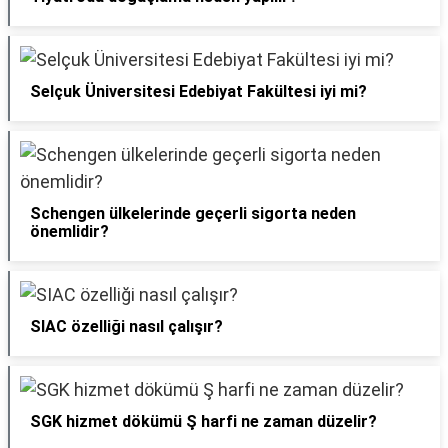
Selçuk Üniversitesi Edebiyat Fakültesi iyi mi?
Schengen ülkelerinde geçerli sigorta neden
önemlidir?
SIAC özelliği nasıl çalışır?
SGK hizmet dökümü Ş harfi ne zaman düzelir?