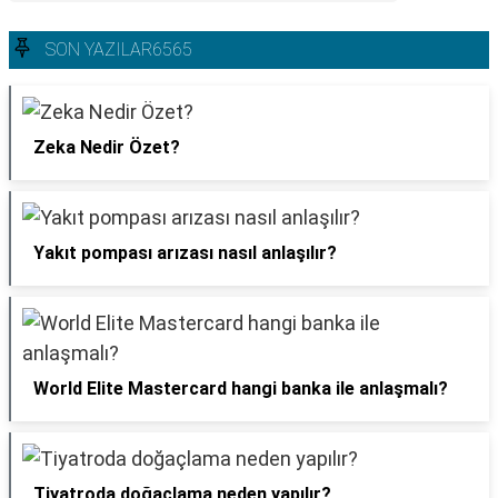
SON YAZILAR6565
Zeka Nedir Özet?
Yakıt pompası arızası nasıl anlaşılır?
World Elite Mastercard hangi banka ile anlaşmalı?
Tiyatroda doğaçlama neden yapılır?