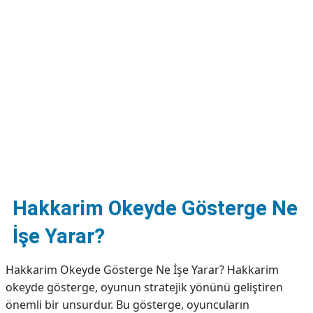
DİPLİNER
Hakkarim Okeyde Gösterge Ne
İşe Yarar?
Hakkarim Okeyde Gösterge Ne İşe Yarar? Hakkarim
okeyde gösterge, oyunun stratejik yönünü geliştiren
önemli bir unsurdur. Bu gösterge, oyuncuların