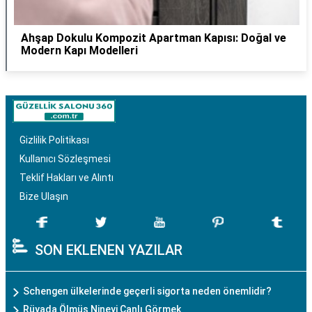
Ahşap Dokulu Kompozit Apartman Kapısı: Doğal ve
Modern Kapı Modelleri
Gizlilik Politikası
Kullanıcı Sözleşmesi
Teklif Hakları ve Alıntı
Bize Ulaşın
SON EKLENEN YAZILAR
Schengen ülkelerinde geçerli sigorta neden önemlidir?
Rüyada Ölmüş Nineyi Canlı Görmek