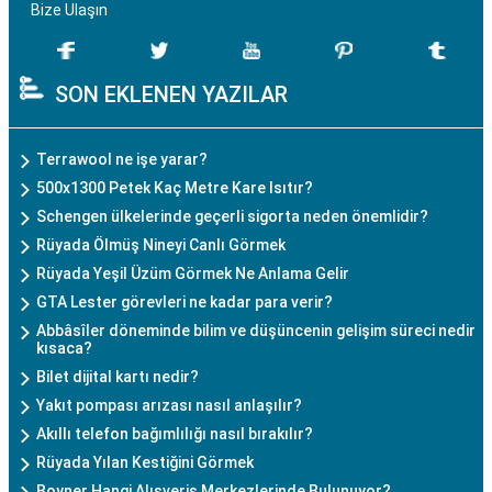
Bize Ulaşın
SON EKLENEN YAZILAR
Terrawool ne işe yarar?
500x1300 Petek Kaç Metre Kare Isıtır?
Schengen ülkelerinde geçerli sigorta neden önemlidir?
Rüyada Ölmüş Nineyi Canlı Görmek
Rüyada Yeşil Üzüm Görmek Ne Anlama Gelir
GTA Lester görevleri ne kadar para verir?
Abbâsîler döneminde bilim ve düşüncenin gelişim süreci nedir
kısaca?
Bilet dijital kartı nedir?
Yakıt pompası arızası nasıl anlaşılır?
Akıllı telefon bağımlılığı nasıl bırakılır?
Rüyada Yılan Kestiğini Görmek
Boyner Hangi Alışveriş Merkezlerinde Bulunuyor?