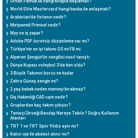
Orhan Pamuk ilk hangi kitapla başlamalı?
World Elite Mastercard hangi banka ile anlaşmalı?
Arabistan'da fistanın nedir?
Metpamid Primsel nedir?
Myy ne iş yapar?
Adobe PDF ücretsiz düzenleme var mı?
Türkiye'nin en iyi takımı GS mi FB mi
Alperen Şengün'ün sevgilisi nasıl tanıştı
Dünya Kupası voleybol 3'de kim oldu?
3 Büyük Takımın borcu ne kadar
Zehra Güneş zengin mi?
2 yaş bebek neden memeyi bırakmaz?
Diş Hekimliği CAD cam nedir?
Gruplardan kaç takım çıkıyor?
Tenisçi Dirseği Bandajı Nereye Takılır? Doğru Kullanım
Alanları
TRT 1 ve TRT Spor Yıldız aynı mı?
Kalıcı oje ile abdest alınır mı?