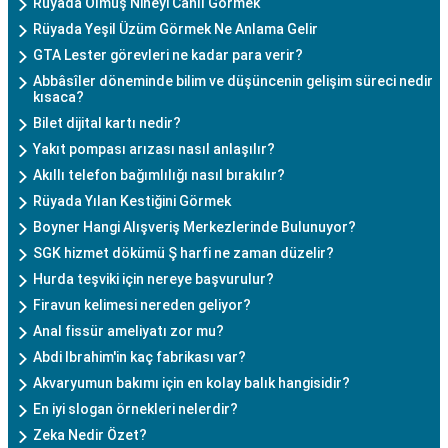
Rüyada Ölmüş Nineyi Canlı Görmek
Rüyada Yeşil Üzüm Görmek Ne Anlama Gelir
GTA Lester görevleri ne kadar para verir?
Abbâsîler döneminde bilim ve düşüncenin gelişim süreci nedir
kısaca?
Bilet dijital kartı nedir?
Yakıt pompası arızası nasıl anlaşılır?
Akıllı telefon bağımlılığı nasıl bırakılır?
Rüyada Yılan Kestiğini Görmek
Boyner Hangi Alışveriş Merkezlerinde Bulunuyor?
SGK hizmet dökümü Ş harfi ne zaman düzelir?
Hurda teşviki için nereye başvurulur?
Firavun kelimesi nereden geliyor?
Anal fissür ameliyatı zor mu?
Abdi Ibrahim'in kaç fabrikası var?
Akvaryumun bakımı için en kolay balık hangisidir?
En iyi slogan örnekleri nelerdir?
Zeka Nedir Özet?