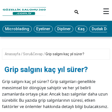
×
☰
MAKYAJ
Microblading
Eyeliner
Dipliner
Kaş
Dudak Dol
MİCROBLADİNG
EYELİNER
LAZER
Anasayfa
Soru&Cevap
Grip salgını kaç yıl sürer?
EPİLASYON
PROTEZ
Grip salgını kaç yıl sürer?
TIRNAK
PEELİNG
Grip salgını kaç yıl sürer? Grip salgınları genellikle
mevsimsel bir döngüye sahiptir ve her yıl belirli
ERKEK
zamanlarda ortaya çıkar. Ancak bazı salgınlar daha uzun
BAKIMI
sürebilir. Bu yazıda grip salgınlarının süresi, etken
CİLT
faktörler ve önlemler hakkında detaylı bilgi bulacaksınız.
BAKIMI