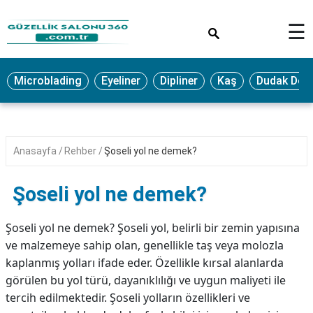
×
☰
MAKYAJ
Microblading
Eyeliner
Dipliner
Kaş
Dudak Dol
MİCROBLADİNG
EYELİNER
LAZER
Anasayfa
Rehber
Şoseli yol ne demek?
EPİLASYON
PROTEZ
Şoseli yol ne demek?
TIRNAK
PEELİNG
Şoseli yol ne demek? Şoseli yol, belirli bir zemin yapısına
ve malzemeye sahip olan, genellikle taş veya molozla
ERKEK
kaplanmış yolları ifade eder. Özellikle kırsal alanlarda
BAKIMI
görülen bu yol türü, dayanıklılığı ve uygun maliyeti ile
CİLT
tercih edilmektedir. Şoseli yolların özellikleri ve
BAKIMI