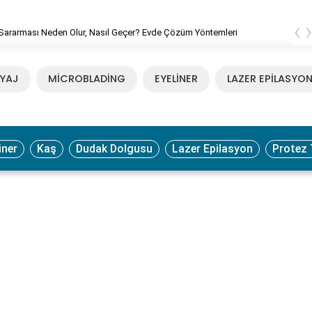
‹
Sararması Neden Olur, Nasıl Geçer? Evde Çözüm Yöntemleri
YAJ
MİCROBLADİNG
EYELİNER
LAZER EPİLASYO
iner
Kaş
Dudak Dolgusu
Lazer Epilasyon
Protez 