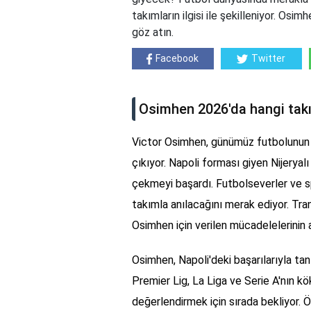
takımların ilgisi ile şekilleniyor. Osi
göz atın.
Facebook
Twitter
Osimhen 2026'da hangi ta
Victor Osimhen, günümüz futbolunun e
çıkıyor. Napoli forması giyen Nijeryalı
çekmeyi başardı. Futbolseverler ve spo
takımla anılacağını merak ediyor. Tran
Osimhen için verilen mücadelelerinin 
Osimhen, Napoli'deki başarılarıyla tan
Premier Lig, La Liga ve Serie A'nın kö
değerlendirmek için sırada bekliyor. Öz