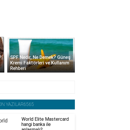
›
?
SPF Nedir, Ne Demek? Güneş
Kolajen Krem Nedir, Ne 
Kremi Faktörleri ve Kullanım
Yarar? Faydaları ve Ku
Rehberi
Yöntemleri
ON YAZILAR6565
World Elite Mastercard
hangi banka ile
anlaşmalı?