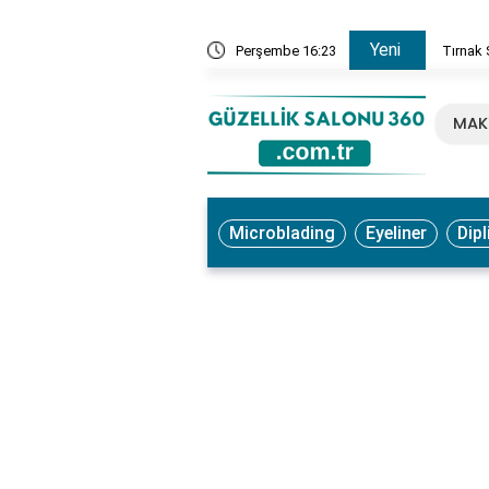
Yeni
, Ne İşe Yarar? Faydaları ve Kullanım Yöntemleri
Perşembe 16:23
Tırnak 
MAK
Microblading
Eyeliner
Dipl