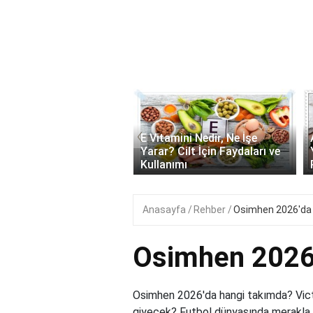
‹
onik Asit Nedir, Ne İşe
E Vitamini Nedir, Ne İşe
 Cilt İçin Faydaları ve
Yarar? Cilt İçin Faydaları ve
ımı..
Kullanımı
Anasayfa
Rehber
Osimhen 2026'da 
Osimhen 2026'
Osimhen 2026'da hangi takımda? Victo
giyecek? Futbol dünyasında merakla b