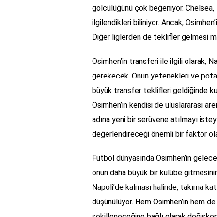
golcülüğünü çok beğeniyor. Chelsea, 
ilgilendikleri biliniyor. Ancak, Osimhen
Diğer liglerden de teklifler gelmesi 
Osimhen’in transferi ile ilgili olarak, 
gerekecek. Onun yetenekleri ve potans
büyük transfer teklifleri geldiğinde 
Osimhen’in kendisi de uluslararası ar
adına yeni bir serüvene atılmayı istey
değerlendireceği önemli bir faktör ola
Futbol dünyasında Osimhen’in geleceğ
onun daha büyük bir kulübe gitmesini
Napoli’de kalması halinde, takıma kat
düşünülüyor. Hem Osimhen’in hem de N
şekilleneceğine bağlı olarak değişkenl