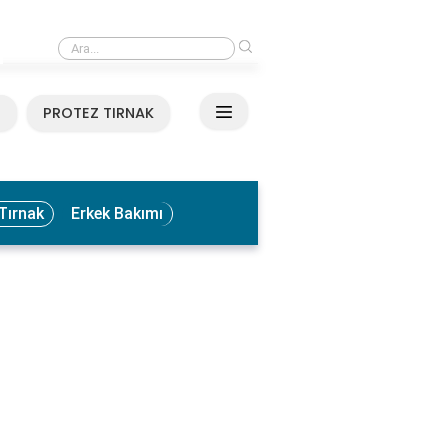
›
Medikal El ve Ayak Bakımı Nedir? Faydaları ve Uygulama Yöntemleri
N
PROTEZ TIRNAK
Tırnak
Erkek Bakımı