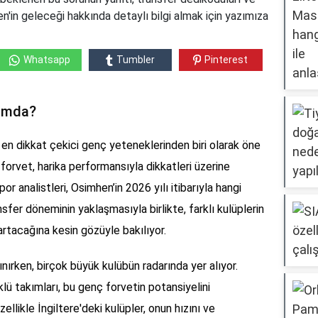
mhen'in geleceği hakkında detaylı bilgi almak için yazımıza
Whatsapp
Tumbler
Pinterest
kımda?
n dikkat çekici genç yeteneklerinden biri olarak öne
 forvet, harika performansıyla dikkatleri üzerine
r analistleri, Osimhen’in 2026 yılı itibarıyla hangi
sfer döneminin yaklaşmasıyla birlikte, farklı kulüplerin
artacağına kesin gözüyle bakılıyor.
ınırken, birçok büyük kulübün radarında yer alıyor.
klü takımları, bu genç forvetin potansiyelini
ellikle İngiltere'deki kulüpler, onun hızını ve