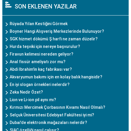
SON EKLENEN YAZILAR
Rüyada Yılan Kestiğini Görmek
Boyner Hangi Alışveriş Merkezlerinde Bulunuyor?
SGK hizmet dökümü Ş harfi ne zaman düzelir?
Hurda teşviki için nereye başvurulur?
Firavun kelimesi nereden geliyor?
Anal fissür ameliyatı zor mu?
Abdi Ibrahim'in kaç fabrikası var?
Akvaryumun bakımı için en kolay balık hangisidir?
En iyi slogan örnekleri nelerdir?
Zeka Nedir Özet?
Lion ve Li-ion pil aynı mı?
Kırmızı Mercimek Çorbasının Kıvamı Nasıl Olmalı?
Selçuk Üniversitesi Edebiyat Fakültesi iyi mi?
Dubai'de elektronik mağazaları nelerdir?
SIAC özelliği nasıl çalışır?