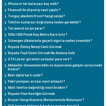
iPhone xr'nin bataryası kaç mAh?
Financell ile alışveriş nasıl yapılır?
Tonguç akademi 8 sınıf hangi seviye?
Telefon numarası doğrulama neden gereklidir?
Terrawool ne işe yarar?
500x1300 Petek Kaç Metre Kare Isıtır?
Schengen ülkelerinde geçerli sigorta neden önemlidir?
Rüyada Ölmüş Nineyi Canlı Görmek
Rüyada Yeşil Üzüm Görmek Ne Anlama Gelir
GTA Lester görevleri ne kadar para verir?
Abbâsîler döneminde bilim ve düşüncenin gelişim süreci nedir
kısaca?
Bilet dijital kartı nedir?
Yakıt pompası arızası nasıl anlaşılır?
Akıllı telefon bağımlılığı nasıl bırakılır?
Rüyada Yılan Kestiğini Görmek
Boyner Hangi Alışveriş Merkezlerinde Bulunuyor?
SGK hizmet dökümü Ş harfi ne zaman düzelir?