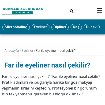
×
☰
MAKYAJ
Microblading
Eyeliner
Dipliner
Kaş
Dudak Dol
MİCROBLADİNG
EYELİNER
LAZER
Anasayfa
Eyeliner
Far ile eyeliner nasıl çekilir?
EPİLASYON
PROTEZ
Far ile eyeliner nasıl çekilir?
TIRNAK
PEELİNG
Far ile eyeliner nasıl çekilir? "Far ile eyeliner nasıl çekilir?
Pratik adımları ve ipuçlarıyla harika bir göz makyajı
ERKEK
yapmanın sırlarını keşfedin. Profesyonel bir görünüm
BAKIMI
için tek yapmanız gereken bu blogu okumak!"
CİLT
BAKIMI