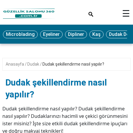
×
☰
MAKYAJ
Microblading
Eyeliner
Dipliner
Kaş
Dudak Dol
MİCROBLADİNG
EYELİNER
LAZER
Anasayfa
Dudak
Dudak şekillendirme nasıl yapılır?
EPİLASYON
PROTEZ
Dudak şekillendirme nasıl
TIRNAK
yapılır?
PEELİNG
ERKEK
Dudak şekillendirme nasıl yapılır? Dudak şekillendirme
BAKIMI
nasıl yapılır? Dudaklarınızı hacimli ve çekici görünmesini
ister misiniz? İşte size etkili dudak şekillendirme ipuçları
CİLT
ve doğru makyaj teknikleri!
BAKIMI