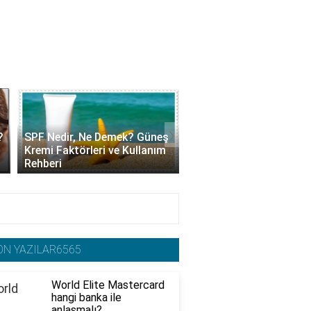
›
?
SPF Nedir, Ne Demek? Güneş
Kolajen Krem Nedir, Ne 
Kremi Faktörleri ve Kullanım
Yarar? Faydaları ve Ku
Rehberi
Yöntemleri
ON YAZILAR6565
World Elite Mastercard
hangi banka ile
anlaşmalı?