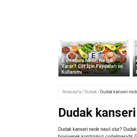
‹
onik Asit Nedir, Ne İşe
E Vitamini Nedir, Ne İşe
 Cilt İçin Faydaları ve
Yarar? Cilt İçin Faydaları ve
ımı..
Kullanımı
Anasayfa
Dudak
Dudak kanseri nedir
Dudak kanseri 
Dudak kanseri nedir nasıl olur? Dudak
büyüyerek kontrolsüz çoğalmasıdır. Gü