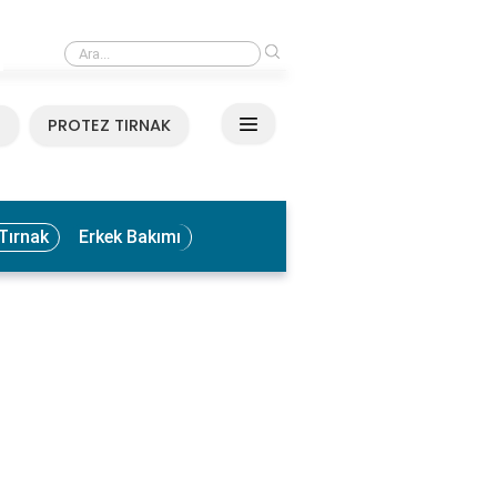
›
Medikal El ve Ayak Bakımı Nedir? Faydaları ve Uygulama Yöntemleri
N
PROTEZ TIRNAK
Tırnak
Erkek Bakımı