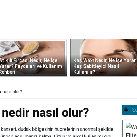
At Kılı Fırçası Nedir, Ne İşe
Kaş Waxı Nedir, Ne İşe Yarar
Yarar? Faydaları ve Kullanım
Kaş Sabitleyici Nasıl
Rehberi
Kullanılır?
 nasıl olur?
nedir nasıl olur?
S
 kanseri, dudak bölgesinin hücrelerinin anormal şekilde
neşe aşırı maruz kalma, tütün ve alkol kullanımı gibi