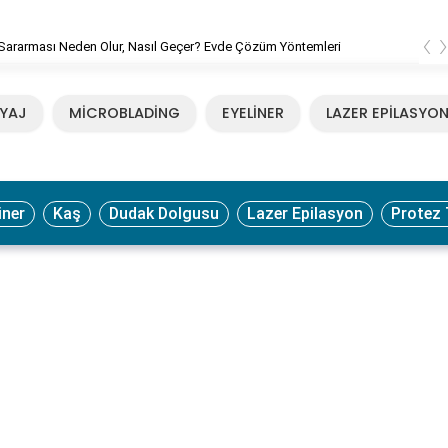
‹
Sararması Neden Olur, Nasıl Geçer? Evde Çözüm Yöntemleri
YAJ
MİCROBLADİNG
EYELİNER
LAZER EPİLASYO
iner
Kaş
Dudak Dolgusu
Lazer Epilasyon
Protez 