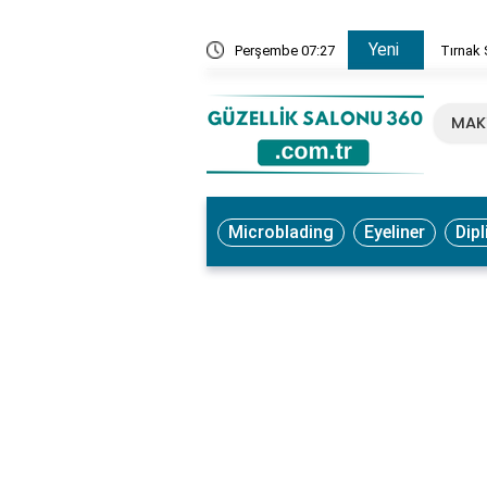
Yeni
, Ne İşe Yarar? Faydaları ve Kullanım Yöntemleri
Perşembe 07:27
Tırnak 
MAK
Microblading
Eyeliner
Dipl