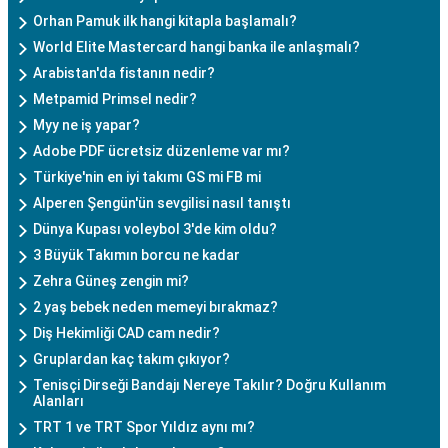
Orhan Pamuk ilk hangi kitapla başlamalı?
World Elite Mastercard hangi banka ile anlaşmalı?
Arabistan'da fistanın nedir?
Metpamid Primsel nedir?
Myy ne iş yapar?
Adobe PDF ücretsiz düzenleme var mı?
Türkiye'nin en iyi takımı GS mi FB mi
Alperen Şengün'ün sevgilisi nasıl tanıştı
Dünya Kupası voleybol 3'de kim oldu?
3 Büyük Takımın borcu ne kadar
Zehra Güneş zengin mi?
2 yaş bebek neden memeyi bırakmaz?
Diş Hekimliği CAD cam nedir?
Gruplardan kaç takım çıkıyor?
Tenisçi Dirseği Bandajı Nereye Takılır? Doğru Kullanım
Alanları
TRT 1 ve TRT Spor Yıldız aynı mı?